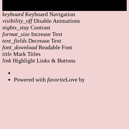
Toolbar
keyboard
Keyboard Navigation
visibility_off
Disable Animations
nights_stay
Contrast
format_size
Increase Text
text_fields
Decrease Text
font_download
Readable Font
title
Mark Titles
link
Highlight Links & Buttons
Site Map
Powered with
favorite
Love
by
Codenroll