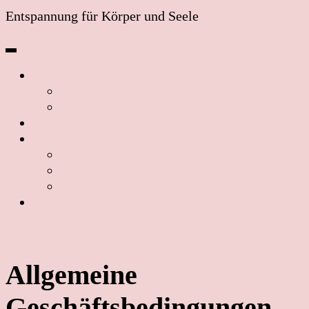
Entspannung für Körper und Seele
Kinery Thai Massage in Essen
Wo ist Kinery?
Praxis Fotos Kinery
Termin vereinbaren
Unsere Massagen
Preisliste
Gutschein Bestellung
Thai Massage Beschreibungen
Kontakt
Home
Allgemeine Geschäftsbedingungen
Allgemeine
Geschäftsbedingungen