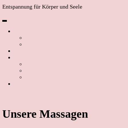
Entspannung für Körper und Seele
Kinery Thai Massage in Essen
Wo ist Kinery?
Praxis Fotos Kinery
Termin vereinbaren
Unsere Massagen
Preisliste
Gutschein Bestellung
Thai Massage Beschreibungen
Kontakt
Home
Unsere Massagen
Unsere Massagen