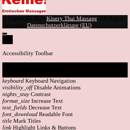
© Copyright 2026
Kinery Thai Massage
. All Rights
Reserved.
Datenschutzerklärung (EU)
Accessibility Toolbar
close
Toggle the visibility of the Accessibility
Toolbar
keyboard
Keyboard Navigation
visibility_off
Disable Animations
nights_stay
Contrast
format_size
Increase Text
text_fields
Decrease Text
font_download
Readable Font
title
Mark Titles
link
Highlight Links & Buttons