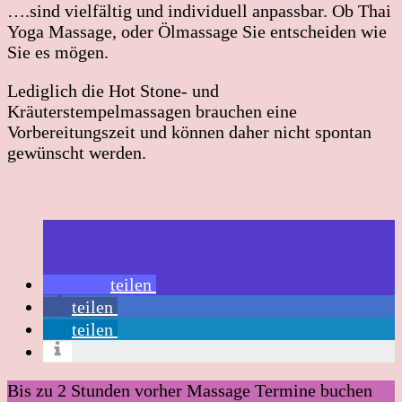
….sind vielfältig und individuell anpassbar. Ob Thai
Yoga Massage, oder Ölmassage Sie entscheiden wie
Sie es mögen.
Lediglich die Hot Stone- und
Kräuterstempelmassagen brauchen eine
Vorbereitungszeit und können daher nicht spontan
gewünscht werden.
teilen
teilen
teilen
Bis zu 2 Stunden vorher Massage Termine buchen